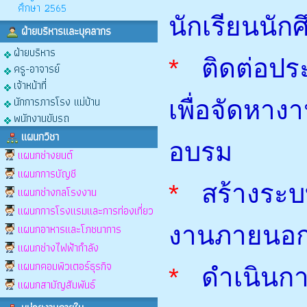
ศึกษา 2565
นักเรียนนัก
ฝ่ายบริหารและบุคลากร
ฝ่ายบริหาร
*
ติดต่อป
ครู-อาจารย์
เจ้าหน้าที่
นักการภารโรง แม่บ้าน
เพื่อจัดหางา
พนักงานขับรถ
แผนกวิชา
อบรม
แผนกช่างยนต์
แผนกการบัญชี
*
สร้างระบ
แผนกช่างกลโรงงาน
แผนกการโรงแรมและการท่องเที่ยว
แผนกอาหารและโภชนาการ
งานภายนอกท
แผนกช่างไฟฟ้ากำลัง
แผนกคอมพิวเตอร์ธุรกิจ
*
ดำเนินกา
แผนกสามัญสัมพันธ์