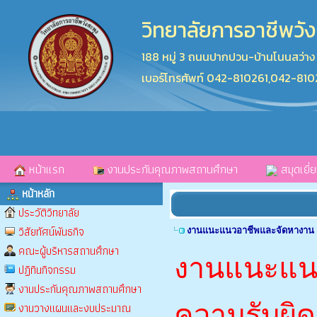
วิทยาลัยการอาชีพวัง
188 หมู่ 3 ถนนปากปวน-บ้านโนนสว่า
เบอร์โทรศัพท์ 042-810261,042-81
หน้าแรก
งานประกันคุณภาพสถานศึกษา
สมุดเยี่
หน้าหลัก
ประวัติวิทยาลัย
วิสัยทัศน์พันธกิจ
งานแนะแนวอาชีพและจัดหางาน
คณะผู้บริหารสถานศึกษา
งานแนะแนว
ปฏิทินกิจกรรม
งานประกันคุณภาพสถานศึกษา
ความรับผิด
งานวางแผนและงบประมาณ